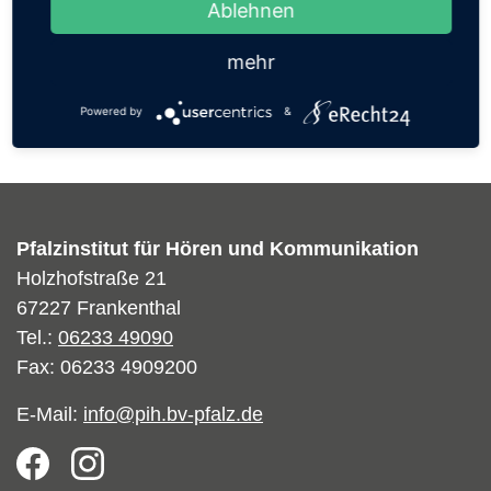
Ablehnen
werden.
mehr
Welche Ausbildungsmöglichkeiten bietet das
PIH?
Powered by
&
Pfalzinstitut für Hören und Kommunikation
Holzhofstraße 21
67227 Frankenthal
Tel.:
06233 49090
Fax: 06233 4909200
E-Mail:
info@pih.bv-pfalz.de