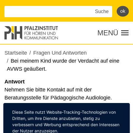
Direkt
zum
Inhalt
MENÜ
Tog
Pfadnavigation
Startseite
Fragen Und Antworten
Bei meinem Kind wurde der Verdacht auf eine
AVWS geäußert.
Antwort
Nehmen Sie bitte Kontakt auf mit der
Beratungsstelle für Pädagogische Audiologie.
Kategorie
Diese Seite nutzt Website-Tracking-Technologien von
Beratung
Dritten, um ihre Dienste anzubieten, stetig zu
verbessern und Werbung entsprechend den Interessen
der Nutzer anzuzeigen.