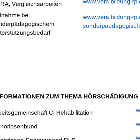
www.vera.bildung-rp
RA, Vergleichsarbeiten
ilnahme bei
www.vera.bildung-rp.
nderpädagogischem
sonderpaedagogische
terstützungsbedarf
NFORMATIONEN ZUM THEMA HÖRSCHÄDIGUNG 
w
beitsgemeinschaft CI Rehabilitation
w
hörlosenbund
w