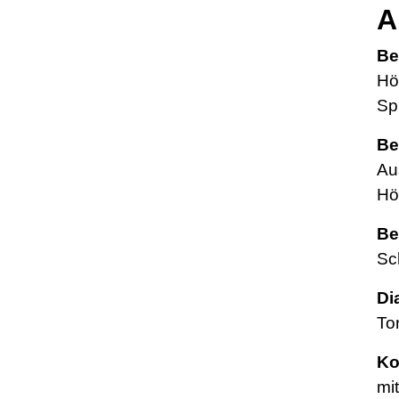
A
Be
Hö
Sp
Be
Au
Hö
Be
Sc
Di
To
Ko
mi