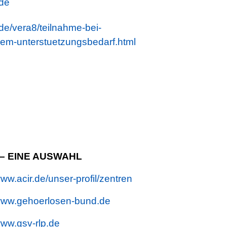
.de
de/vera8/teilnahme-bei-
m-unterstuetzungsbedarf.html
– EINE AUSWAHL
ww.acir.de/unser-profil/zentren
ww.gehoerlosen-bund.de
ww.gsv-rlp.de