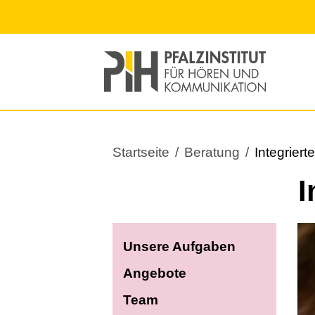
Main navigation
Direkt
zum
Inhalt
Pfadnavigation
Startseite
Beratung
Integriert
I
Bi
Unsere Aufgaben
Angebote
Team