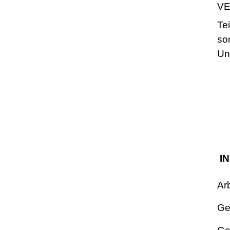
VE
Te
so
Un
I
Ar
Ge