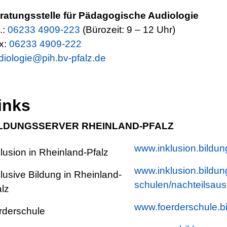
ratungsstelle für Pädagogische Audiologie
.:
06233 4909-223
(Bürozeit: 9 – 12 Uhr)
x:
06233 4909-222
diologie@pih.bv-pfalz.de
inks
LDUNGSSERVER RHEINLAND-PFALZ
www.inklusion.bildung
klusion in Rheinland-Pfalz
www.inklusion.bildung
klusive Bildung in Rheinland-
schulen/nachteilsaus
alz
www.foerderschule.bi
rderschule