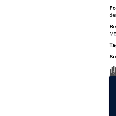
Fo
de
Be
Mö
Ta
So
Bi
T