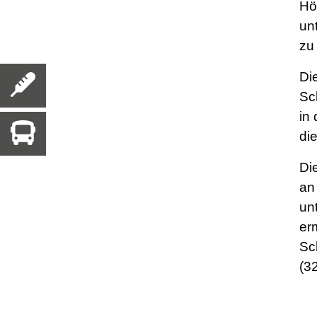
Hö
un
zu
Di
Sc
in
di
Di
an
un
er
Sc
(3