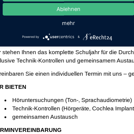
nielle Dupont, Marie-Sophie Esswein-Steidel, Lisa 
Ablehnen
xen, Nadine Sucharski, Christiane Walz
mehr
öruntersuchungen
Powered by
&
r stehen Ihnen das komplette Schuljahr für die Dur
klusive Technik-Kontrollen und gemeinsamem Austa
reinbaren Sie einen individuellen Termin mit uns – g
R BIETEN
Höruntersuchungen (Ton-, Sprachaudiometrie)
Technik-Kontrollen (Hörgeräte, Cochlea Implan
gemeinsamen Austausch
ERMINVEREINBARUNG