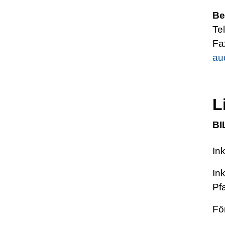
Be
Tel
Fa
au
L
BI
In
In
Pf
Fö