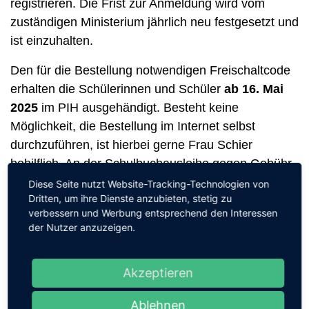
registrieren. Die Frist zur Anmeldung wird vom
zuständigen Ministerium jährlich neu festgesetzt und
ist einzuhalten.
Den für die Bestellung notwendigen Freischaltcode
erhalten die Schülerinnen und Schüler
ab 16. Mai
2025
im PIH ausgehändigt. Besteht keine
Möglichkeit, die Bestellung im Internet selbst
durchzuführen, ist hierbei gerne Frau Schier
behilflich. An der Schulbuchausleihe gegen Gebühr
kann man bis zum 12.06.2025 teilnehmen.
Diese Seite nutzt Website-Tracking-Technologien von
Dritten, um ihre Dienste anzubieten, stetig zu
Die Durchführung der Rücknahme der Schulbücher
verbessern und Werbung entsprechend den Interessen
der Nutzer anzuzeigen.
vor den Sommerferien erfolgt
zwischen dem 23.06.
und dem 04.07.2025
. Die genauen Termine werden
den Lehrkräften mitgeteilt.
Akzeptieren
Die Ausgabe der neuen Schulbuchpakete zum
Ablehnen