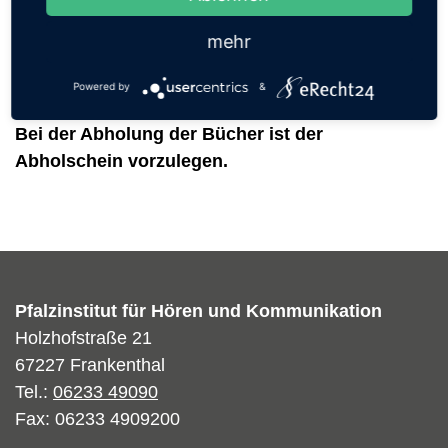
Schuljahresbeginn erfolgt
zwischen dem 05.09 und
dem 12.09.2025
. Auch hier werden die genauen
mehr
Termine rechtzeitig über die Schule bekannt
Powered by
&
gegeben.
Bei der Abholung der Bücher ist der
Abholschein vorzulegen.
Pfalzinstitut für Hören und Kommunikation
Holzhofstraße 21
67227 Frankenthal
Tel.:
06233 49090
Fax: 06233 4909200