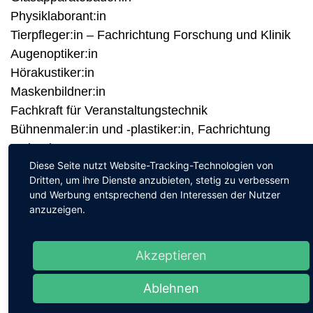
Physiklaborant:in
Tierpfleger:in – Fachrichtung Forschung und Klinik
Augenoptiker:in
Hörakustiker:in
Maskenbildner:in
Fachkraft für Veranstaltungstechnik
Bühnenmaler:in und -plastiker:in, Fachrichtung
Malerei
Diese Seite nutzt Website-Tracking-Technologien von
Fachinformatiker:in – Fachrichtung
Dritten, um ihre Dienste anzubieten, stetig zu verbessern
Systemintegration
und Werbung entsprechend den Interessen der Nutzer
Fachinformatiker:in – Fachrichtung Daten- und
anzuzeigen.
Prozessanalyse
Fachinformatiker:in Fachrichtung
Akzeptieren
Anwendungsentwicklung
Patentanwaltsfachangestellter
Ablehnen
Verwaltungsfachangestellte:r