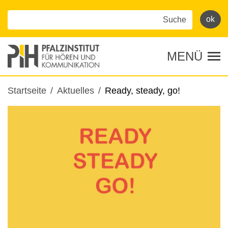
Direkt
zum
Inhalt
MENÜ
Tog
Pfadnavigation
Startseite
Aktuelles
Ready, steady, go!