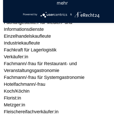
Bachelor of Arts - Fachrichtung Verwaltung
mehr
Bachelor of Arts - Fachrichtung
Powered by
&
Verwaltungsbetriebswirtschaft (mind. FH-Reife)
Fachangestellte:r für Medien- und
Informationsdienste
Einzelhandelskaufleute
Industriekaufleute
Fachkraft für Lagerlogistik
Verkäufer:in
Fachmann/-frau für Restaurant- und
Veranstaltungsgastronomie
Fachmann/-frau für Systemgastronomie
Hotelfachmann/-frau
Koch/Köchin
Florist:in
Metzger:in
Fleischereifachverkäufer:in