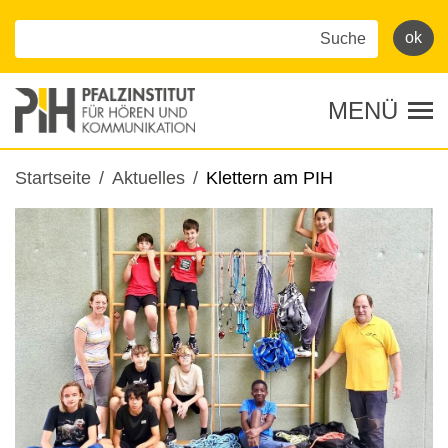
Direkt
zum
Inhalt
MENÜ
Tog
Pfadnavigation
Startseite
Aktuelles
Klettern am PIH