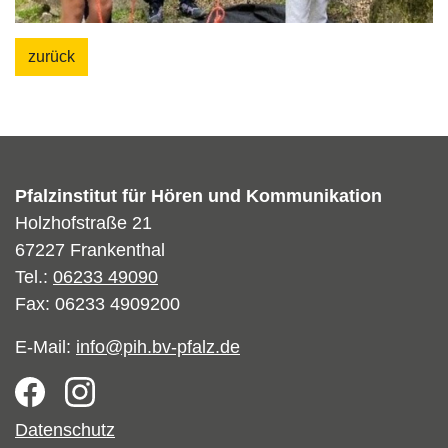
zurück
Pfalzinstitut für Hören und Kommunikation
Holzhofstraße 21
67227 Frankenthal
Tel.:
06233 49090
Fax: 06233 4909200
E-Mail:
info@pih.bv-pfalz.de
Footer
Datenschutz