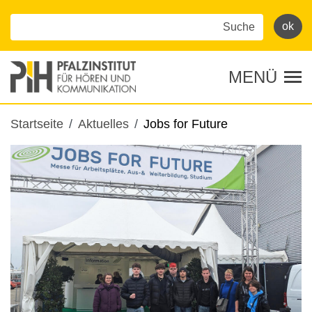
Direkt
zum
Inhalt
MENÜ
Tog
Pfadnavigation
Startseite
Aktuelles
Jobs for Future