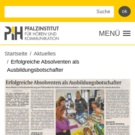
Direkt
zum
Inhalt
MENÜ
Tog
Pfadnavigation
Startseite
Aktuelles
Erfolgreiche Absolventen als
Ausbildungsbotschafter